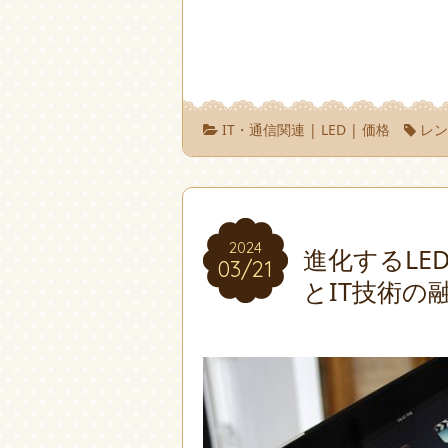
IT・通信関連
|
LED
|
価格
レ
2024
2024
進化するLE
03/21
03/21
とIT技術の