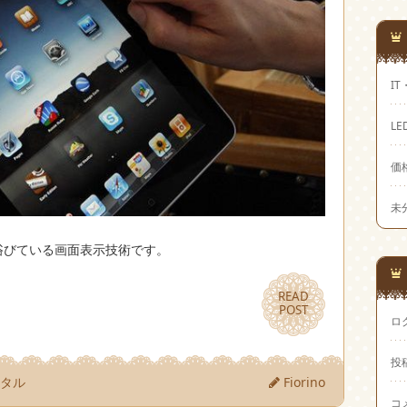
I
LE
価
未
浴びている画面表示技術です。
READ
READ
POST
POST
ロ
投
ンタル
Fiorino
コ