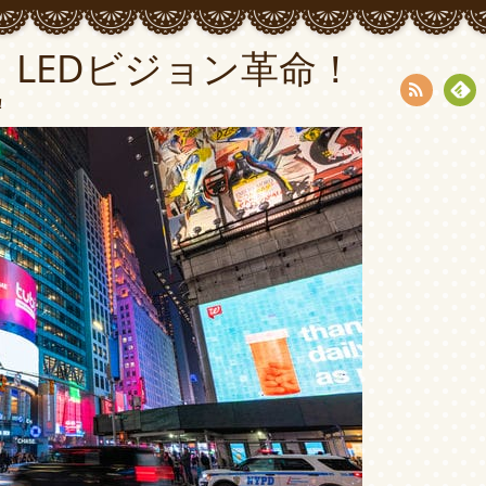
LEDビジョン革命！
！
RSS
Fee
dly