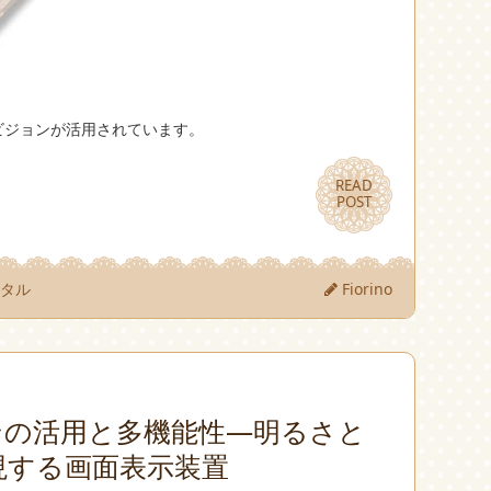
ビジョンが活用されています。
READ
READ
POST
POST
ンタル
Fiorino
ンの活用と多機能性―明るさと
現する画面表示装置