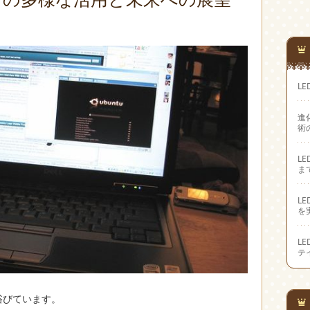
L
進
術
L
ま
L
を
L
テ
浴びています。