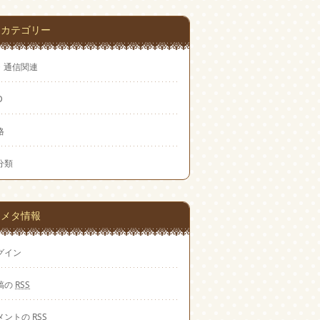
カテゴリー
T・通信関連
D
格
分類
メタ情報
グイン
稿の
RSS
メントの
RSS