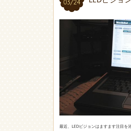
03/24
03/24
最近、LEDビジョンはますます注目を