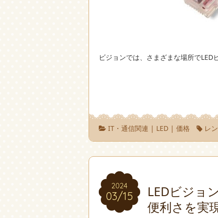
ビジョンでは、さまざまな場所でLED
IT・通信関連
|
LED
|
価格
レ
2024
2024
LEDビジョ
03/15
03/15
便利さを実