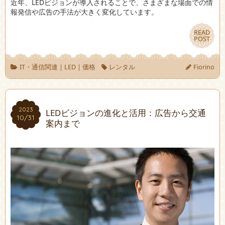
近年、LEDビジョンが導入されることで、さまざまな場面での情
報発信や広告の手法が大きく変化しています。
READ
READ
POST
POST
IT・通信関連
|
LED
|
価格
レンタル
Fiorino
2023
2023
LEDビジョンの進化と活用：広告から交通
10/31
10/31
案内まで