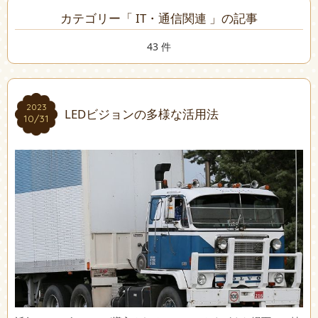
カテゴリー「 IT・通信関連 」の記事
43 件
2023
2023
LEDビジョンの多様な活用法
10/31
10/31