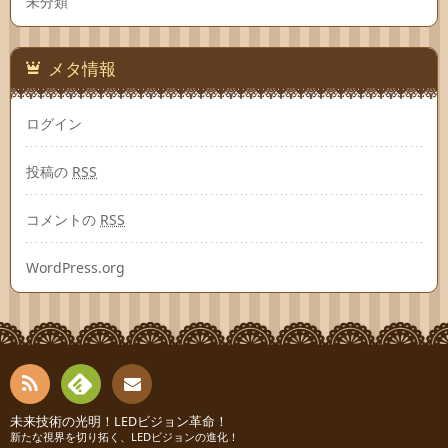
未分類
メタ情報
ログイン
投稿の
RSS
コメントの
RSS
WordPress.org
RSS
Fee
未来技術の光明！LEDビジョン革命！
お問
新たな視界を切り拓く、LEDビジョンの進化！