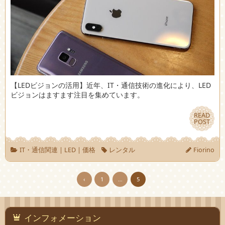
【LEDビジョンの活用】近年、IT・通信技術の進化により、LED
ビジョンはますます注目を集めています。
READ
READ
POST
POST
IT・通信関連
|
LED
|
価格
レンタル
Fiorino
‹
1
…
5
インフォメーション