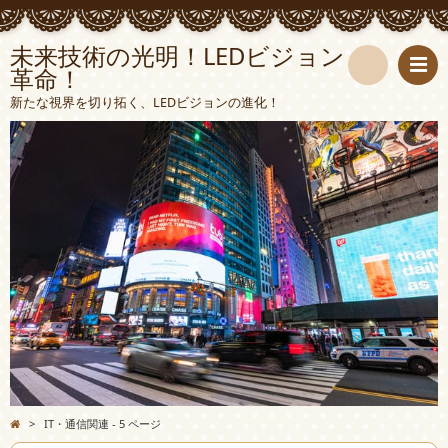
未来技術の光明！LEDビジョン
革命！
検
新たな視界を切り拓く、LEDビジョンの進化！
索
>
IT・通信関連 - 5 ページ