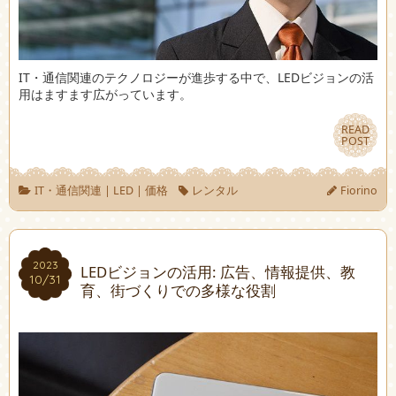
IT・通信関連のテクノロジーが進歩する中で、LEDビジョンの活
用はますます広がっています。
READ
READ
POST
POST
IT・通信関連
|
LED
|
価格
レンタル
Fiorino
2023
2023
LEDビジョンの活用: 広告、情報提供、教
10/31
10/31
育、街づくりでの多様な役割